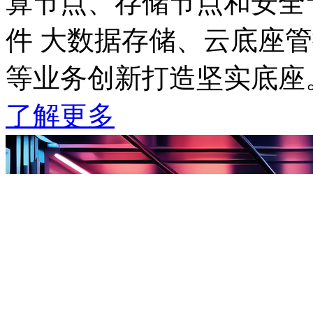
算节点、存储节点和安全节点
件 大数据存储、云底座管控
等业务创新打造坚实底座
了解更多