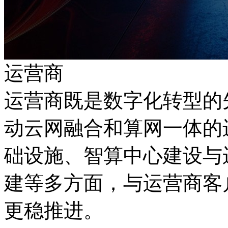
运营商
运营商既是数字化转型的先
动云网融合和算网一体的进程
础设施、智算中心建设与
建等多方面，与运营商客户
更稳推进。