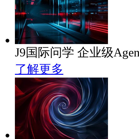
J9国际问学 企业级Age
了解更多