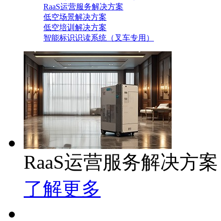
RaaS运营服务解决方案
低空场景解决方案
低空培训解决方案
智能标识识读系统（叉车专用）
RaaS运营服务解决方案
了解更多