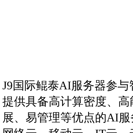
J9国际鲲泰AI服务器参
提供具备高计算密度、高能
展、易管理等优点的AI