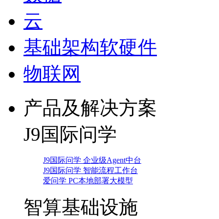
云
基础架构软硬件
物联网
产品及解决方案
J9国际问学
J9国际问学 企业级Agent中台
J9国际问学 智能流程工作台
爱问学 PC本地部署大模型
智算基础设施